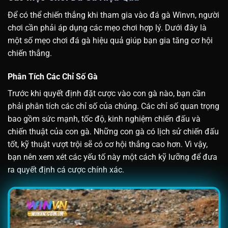
Để có thể chiến thắng khi tham gia vào đá gà Winvn, người
chơi cần phải áp dụng các mẹo chơi hợp lý. Dưới đây là
một số mẹo chơi đá gà hiệu quả giúp bạn gia tăng cơ hội
chiến thắng.
Phân Tích Các Chỉ Số Gà
Trước khi quyết định đặt cược vào con gà nào, bạn cần
phải phân tích các chỉ số của chúng. Các chỉ số quan trọng
bao gồm sức mạnh, tốc độ, kinh nghiệm chiến đấu và
chiến thuật của con gà. Những con gà có lịch sử chiến đấu
tốt, kỹ thuật vượt trội sẽ có cơ hội thắng cao hơn. Vì vậy,
bạn nên xem xét các yếu tố này một cách kỹ lưỡng để đưa
ra quyết định cá cược chính xác.