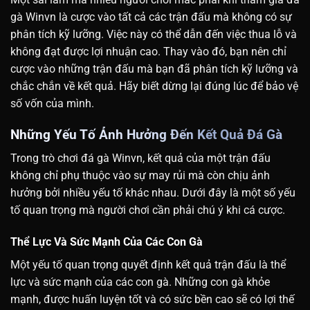
gà Winvn là cược vào tất cả các trận đấu mà không có sự
phân tích kỹ lưỡng. Việc này có thể dẫn đến việc thua lỗ và
không đạt được lợi nhuận cao. Thay vào đó, bạn nên chỉ
cược vào những trận đấu mà bạn đã phân tích kỹ lưỡng và
chắc chắn về kết quả. Hãy biết dừng lại đúng lúc để bảo vệ
số vốn của mình.
Những Yếu Tố Ảnh Hưởng Đến Kết Quả Đá Gà
Trong trò chơi đá gà Winvn, kết quả của một trận đấu
không chỉ phụ thuộc vào sự may rủi mà còn chịu ảnh
hưởng bởi nhiều yếu tố khác nhau. Dưới đây là một số yếu
tố quan trọng mà người chơi cần phải chú ý khi cá cược.
Thể Lực Và Sức Mạnh Của Các Con Gà
Một yếu tố quan trọng quyết định kết quả trận đấu là thể
lực và sức mạnh của các con gà. Những con gà khỏe
mạnh, được huấn luyện tốt và có sức bền cao sẽ có lợi thế