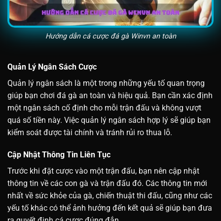
Hướng dẫn cá cược đá gà Winvn an toàn
Quản Lý Ngân Sách Cược
Quản lý ngân sách là một trong những yếu tố quan trọng
giúp bạn chơi đá gà an toàn và hiệu quả. Bạn cần xác định
một ngân sách cố định cho mỗi trận đấu và không vượt
quá số tiền này. Việc quản lý ngân sách hợp lý sẽ giúp bạn
kiểm soát được tài chính và tránh rủi ro thua lỗ.
Cập Nhật Thông Tin Liên Tục
Trước khi đặt cược vào một trận đấu, bạn nên cập nhật
thông tin về các con gà và trận đấu đó. Các thông tin mới
nhất về sức khỏe của gà, chiến thuật thi đấu, cũng như các
yếu tố khác có thể ảnh hưởng đến kết quả sẽ giúp bạn đưa
ra quyết định cá cược đúng đắn.