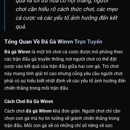
quả và tối ưu hóa cơ hội thắng, người
chơi cần hiểu rõ cách thức chơi, các mẹo
cá cược và các yếu tố ảnh hưởng đến kết
quả.
Tổng Quan Về Đá Gà Winvn Trực Tuyến
Đá gà Winvn
là một trò chơi cá cược được mô phỏng theo
các trận đấu gà truyền thống, nơi người chơi có thể đặt
cược vào kết quả của trận đấu giữa hai con gà. Trò chơi
này mang tính giải trí cao nhưng cũng yêu cầu người chơi
phải có sự hiểu biết nhất định về các yếu tố ảnh hưởng đến
chiến thắng trong mỗi trận đấu.
Cách Chơi Đá Gà Winvn
Cách chơi
đá gà Winvn
khá đơn giản. Người chơi chỉ cần
chọn con gà mà họ tin tưởng sẽ giành chiến thắng trong
trận đấu. Mỗi con gà sẽ có những chỉ số riêng về sức