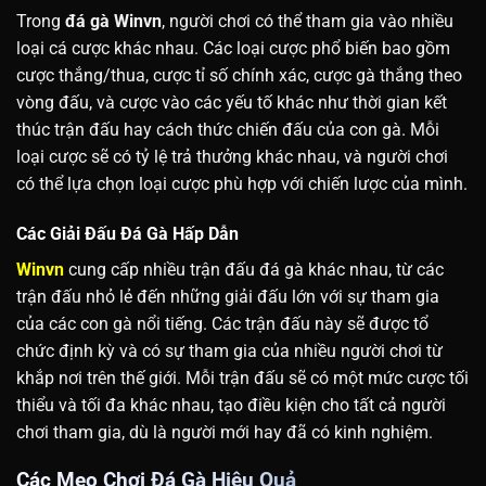
Trong
đá gà Winvn
, người chơi có thể tham gia vào nhiều
loại cá cược khác nhau. Các loại cược phổ biến bao gồm
cược thắng/thua, cược tỉ số chính xác, cược gà thắng theo
vòng đấu, và cược vào các yếu tố khác như thời gian kết
thúc trận đấu hay cách thức chiến đấu của con gà. Mỗi
loại cược sẽ có tỷ lệ trả thưởng khác nhau, và người chơi
có thể lựa chọn loại cược phù hợp với chiến lược của mình.
Các Giải Đấu Đá Gà Hấp Dẫn
Winvn
cung cấp nhiều trận đấu đá gà khác nhau, từ các
trận đấu nhỏ lẻ đến những giải đấu lớn với sự tham gia
của các con gà nổi tiếng. Các trận đấu này sẽ được tổ
chức định kỳ và có sự tham gia của nhiều người chơi từ
khắp nơi trên thế giới. Mỗi trận đấu sẽ có một mức cược tối
thiểu và tối đa khác nhau, tạo điều kiện cho tất cả người
chơi tham gia, dù là người mới hay đã có kinh nghiệm.
Các Mẹo Chơi Đá Gà Hiệu Quả