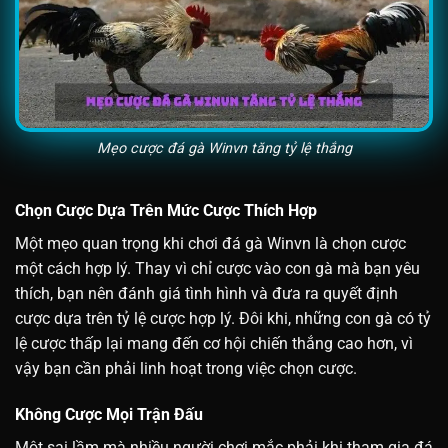
Mẹo cược đá gà Winvn tăng tỷ lệ thắng
Chọn Cược Dựa Trên Mức Cược Thích Hợp
Một mẹo quan trọng khi chơi đá gà Winvn là chọn cược
một cách hợp lý. Thay vì chỉ cược vào con gà mà bạn yêu
thích, bạn nên đánh giá tình hình và đưa ra quyết định
cược dựa trên tỷ lệ cược hợp lý. Đôi khi, những con gà có tỷ
lệ cược thấp lại mang đến cơ hội chiến thắng cao hơn, vì
vậy bạn cần phải linh hoạt trong việc chọn cược.
Không Cược Mọi Trận Đấu
Một sai lầm mà nhiều người chơi mắc phải khi tham gia đá