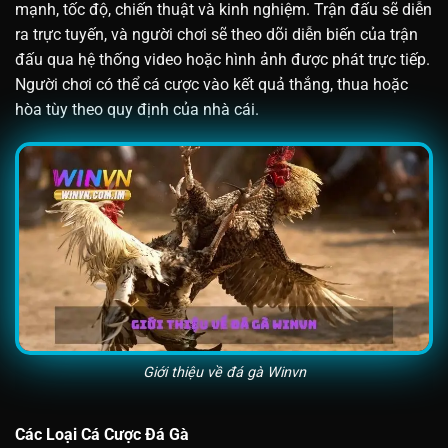
mạnh, tốc độ, chiến thuật và kinh nghiệm. Trận đấu sẽ diễn
ra trực tuyến, và người chơi sẽ theo dõi diễn biến của trận
đấu qua hệ thống video hoặc hình ảnh được phát trực tiếp.
Người chơi có thể cá cược vào kết quả thắng, thua hoặc
hòa tùy theo quy định của nhà cái.
Giới thiệu về đá gà Winvn
Các Loại Cá Cược Đá Gà