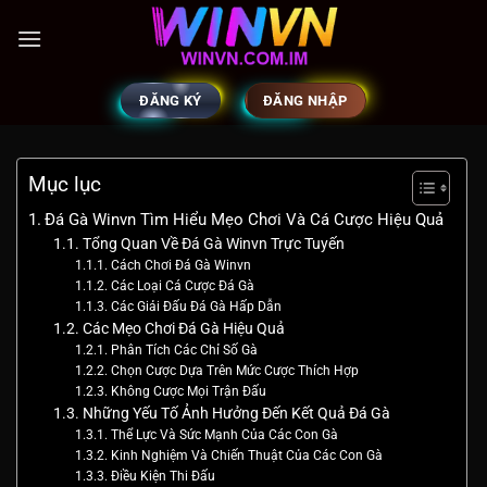
ĐĂNG KÝ
ĐĂNG NHẬP
Mục lục
Đá Gà Winvn Tìm Hiểu Mẹo Chơi Và Cá Cược Hiệu Quả
Tổng Quan Về Đá Gà Winvn Trực Tuyến
Cách Chơi Đá Gà Winvn
Các Loại Cá Cược Đá Gà
Các Giải Đấu Đá Gà Hấp Dẫn
Các Mẹo Chơi Đá Gà Hiệu Quả
Phân Tích Các Chỉ Số Gà
Chọn Cược Dựa Trên Mức Cược Thích Hợp
Không Cược Mọi Trận Đấu
Những Yếu Tố Ảnh Hưởng Đến Kết Quả Đá Gà
Thể Lực Và Sức Mạnh Của Các Con Gà
Kinh Nghiệm Và Chiến Thuật Của Các Con Gà
Điều Kiện Thi Đấu