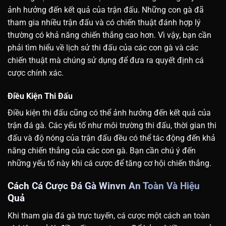
ảnh hưởng đến kết quả của trận đấu. Những con gà đã
tham gia nhiều trận đấu và có chiến thuật đánh hợp lý
thường có khả năng chiến thắng cao hơn. Vì vậy, bạn cần
phải tìm hiểu về lịch sử thi đấu của các con gà và các
chiến thuật mà chúng sử dụng để đưa ra quyết định cá
cược chính xác.
Điều Kiện Thi Đấu
Điều kiện thi đấu cũng có thể ảnh hưởng đến kết quả của
trận đá gà. Các yếu tố như môi trường thi đấu, thời gian thi
đấu và độ nóng của trận đấu đều có thể tác động đến khả
năng chiến thắng của các con gà. Bạn cần chú ý đến
những yếu tố này khi cá cược để tăng cơ hội chiến thắng.
Cách Cá Cược Đá Gà Winvn An Toàn Và Hiệu
Quả
Khi tham gia đá gà trực tuyến, cá cược một cách an toàn